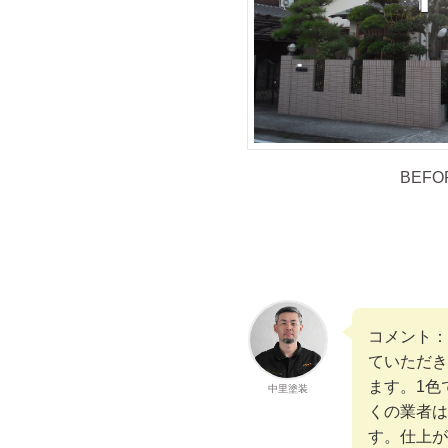
BEFO
コメント：
ていただき
ます。1色
中里塗装
くの業者は
す。仕上が